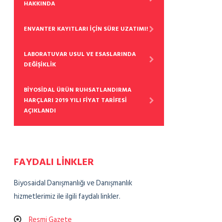
HAKKINDA
ENVANTER KAYITLARI İÇİN SÜRE UZATIMI!
LABORATUVAR USUL VE ESASLARINDA
DEĞİŞİKLİK
BİYOSİDAL ÜRÜN RUHSATLANDIRMA
HARÇLARI 2019 YILI FİYAT TARİFESİ
AÇIKLANDI
FAYDALI LİNKLER
Biyosaidal Danışmanlığı ve Danışmanlık
hizmetlerimiz ile ilgili faydalı linkler.
Resmi Gazete