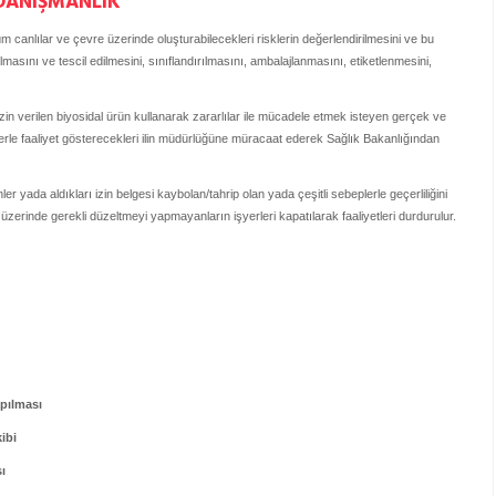
 DANIŞMANLIK
üm canlılar ve çevre üzerinde oluşturabilecekleri risklerin değerlendirilmesini ve bu
masını ve tescil edilmesini, sınıflandırılmasını, ambalajlanmasını, etiketlenmesini,
zin verilen biyosidal ürün kullanarak zararlılar ile mücadele etmek isteyen gerçek ve
elgelerle faaliyet gösterecekleri ilin müdürlüğüne müracaat ederek Sağlık Bakanlığından
er yada aldıkları izin belgesi kaybolan/tahrip olan yada çeşitli sebeplerle geçerliliğini
 üzerinde gerekli düzeltmeyi yapmayanların işyerleri kapatılarak faaliyetleri durdurulur.
pılması
ibi
ı