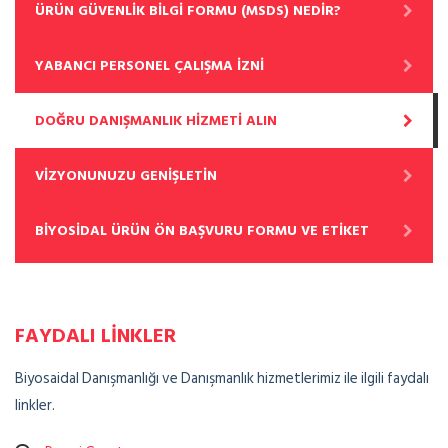
ÜRÜN GÜVENLİK BİLGİ FORMU (MSDS) NEDİR?
YABANCI PERSONEL ÇALIŞMA İZNİ
DOĞRU DANIŞMANLIK HİZMETİ ALIN
VİZYONUNUZU GENİŞLETİN
BİYOSİDAL ÜRÜN ÖN BAŞVURU FORMU VE ETİKET
FAYDALI LİNKLER
Biyosaidal Danışmanlığı ve Danışmanlık hizmetlerimiz ile ilgili faydalı
linkler.