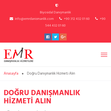
Biyosidal Danışmanlık
info@emrdanismanlik.com
+90 312 432 01 60
+90
544 432 01 60
Anasayfa
Doğru Danışmanlık Hizmeti Alın
DOĞRU DANIŞMANLIK
HİZMETİ ALIN