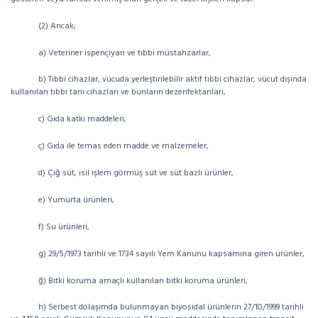
(2) Ancak;
a) Veteriner ispençiyari ve tıbbi müstahzarlar,
b) Tıbbi cihazlar, vücuda yerleştirilebilir aktif tıbbi cihazlar, vücut dışında
kullanılan tıbbi tanı cihazları ve bunların dezenfektanları,
c) Gıda katkı maddeleri,
ç) Gıda ile temas eden madde ve malzemeler,
d) Çiğ süt, ısıl işlem görmüş süt ve süt bazlı ürünler,
e) Yumurta ürünleri,
f) Su ürünleri,
g) 29/5/1973 tarihli ve 1734 sayılı Yem Kanunu kapsamına giren ürünler,
ğ) Bitki koruma amaçlı kullanılan bitki koruma ürünleri,
h) Serbest dolaşımda bulunmayan biyosidal ürünlerin 27/10/1999 tarihli