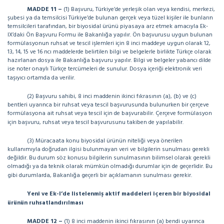
MADDE 11 –
(1) Başvuru, Türkiye’de yerleşik olan veya kendisi, merkezi,
şubesi ya da temsilcisi Türkiye’de bulunan gerçek veya tüzel kişiler ile bunların
temsilcileri tarafından, bir biyosidal ürünü piyasaya arz etmek amacıyla Ek-
IX’daki Ön Başvuru Formu ile Bakanlığa yapılır. Ön başvurusu uygun bulunan
formülasyonun ruhsat ve tescil işlemleri için 8 inci maddeye uygun olarak 12,
13, 14, 15 ve 16 ncı maddelerde belirtilen bilgi ve belgelerle birlikte Türkçe olarak
hazırlanan dosya ile Bakanlığa başvuru yapılır. Bilgi ve belgeler yabancı dilde
ise noter onaylı Türkçe tercümeleri de sunulur. Dosya içeriği elektronik veri
taşıyıcı ortamda da verilir.
(2) Başvuru sahibi, 8 inci maddenin ikinci fıkrasının (a), (b) ve (c)
bentleri uyarınca bir ruhsat veya tescil başvurusunda bulunurken bir çerçeve
formülasyona ait ruhsat veya tescil için de başvurabilir. Çerçeve formülasyon
için başvuru, ruhsat veya tescil başvurusunu takiben de yapılabilir.
(3) Müracaata konu biyosidal ürünün niteliği veya önerilen
kullanımıyla doğrudan ilgisi bulunmayan veri ve bilgilerin sunulması gerekli
değildir. Bu durum söz konusu bilgilerin sunulmasının bilimsel olarak gerekli
olmadığı ya da teknik olarak mümkün olmadığı durumlar için de geçerlidir. Bu
gibi durumlarda, Bakanlığa geçerli bir açıklamanın sunulması gerekir.
Yeni ve Ek-I’de listelenmiş aktif maddeleri içeren bir biyosidal
ürünün ruhsatlandırılması
MADDE 12 –
(1) 8 inci maddenin ikinci fıkrasının (a) bendi uyarınca