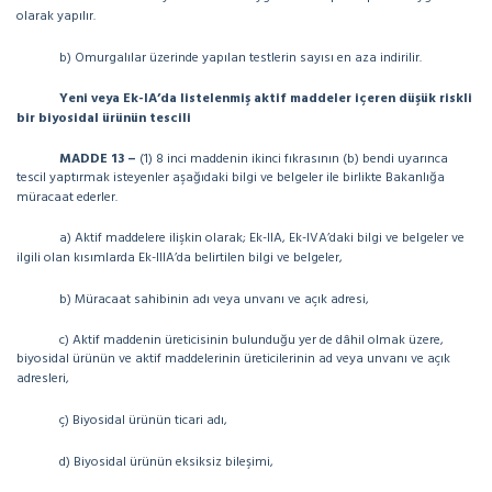
olarak yapılır.
b) Omurgalılar üzerinde yapılan testlerin sayısı en aza indirilir.
Yeni veya Ek-IA’da listelenmiş aktif maddeler içeren düşük riskli
bir biyosidal ürünün tescili
MADDE 13 –
(1) 8 inci maddenin ikinci fıkrasının (b) bendi uyarınca
tescil yaptırmak isteyenler aşağıdaki bilgi ve belgeler ile birlikte Bakanlığa
müracaat ederler.
a) Aktif maddelere ilişkin olarak; Ek-IIA, Ek-IVA’daki bilgi ve belgeler ve
ilgili olan kısımlarda Ek-IIIA’da belirtilen bilgi ve belgeler,
b) Müracaat sahibinin adı veya unvanı ve açık adresi,
c) Aktif maddenin üreticisinin bulunduğu yer de dâhil olmak üzere,
biyosidal ürünün ve aktif maddelerinin üreticilerinin ad veya unvanı ve açık
adresleri,
ç) Biyosidal ürünün ticari adı,
d) Biyosidal ürünün eksiksiz bileşimi,