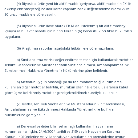
(4) Biyosidal ürün yeni bir aktif madde içeriyorsa, aktif maddenin EK-I’e
eklenip eklenmeyeceğine dair karar kapsamındaki değerlendirme işlemi 29 ve
30 uncu maddelere göre yapılır.
(5) Biyosidal ürün ilave olarak Ek-IA da listelenmiş bir aktif maddeyi
içeriyorsa bu aktif madde için birinci fıkranın (b) bendi ile ikinci fıkra hükümleri
uygulanır.
(6) Araştırma raporları aşağıdaki hükümlere göre hazırlanır.
a) Sınıflandırma ve risk değerlendirme testleri için kullanılacak metotlar
Tehlikeli Maddelerin ve Müstahzarların Sınıflandırılması, Ambalajlanması ve
Etiketlenmesi Hakkında Yönetmelik hükümlerine göre belirlenir.
b) Metodun uygun olmadığı ya da tanımlanamadığı durumlarda,
kullanılan diğer metotlar belirtilir, mümkün olan hâllerde uluslararası kabul
görmüş ve belirlenmiş metotlar gerekçelendirilmek suretiyle kullanılır.
(7) Testler, Tehlikeli Maddelerin ve Müstahzarların Sınıflandırılması,
Ambalajlanması ve Etiketlenmesi Hakkında Yönetmelik ile bu fıkra
hükümlerine göre yapılır.
a) Deneysel ve diğer bilimsel amaçlı kullanılan hayvanların
korunmasına ilişkin, 24/6/2004 tarihli ve 5199 sayılı Hayvanları Koruma
Kanunu hükümlerine ve iyi laboratuvar uygulamaları prensiplerine uygun