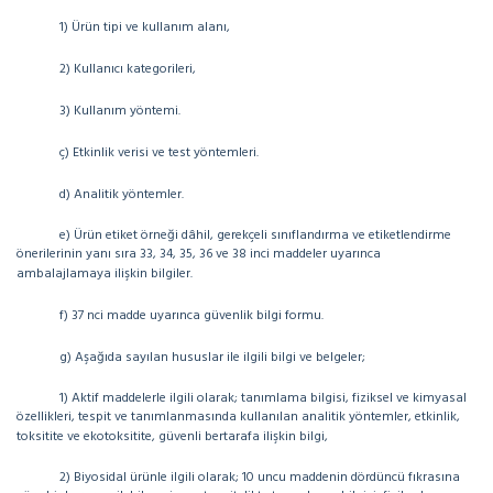
1) Ürün tipi ve kullanım alanı,
2) Kullanıcı kategorileri,
3) Kullanım yöntemi.
ç) Etkinlik verisi ve test yöntemleri.
d) Analitik yöntemler.
e) Ürün etiket örneği dâhil, gerekçeli sınıflandırma ve etiketlendirme
önerilerinin yanı sıra 33, 34, 35, 36 ve 38 inci maddeler uyarınca
ambalajlamaya ilişkin bilgiler.
f) 37 nci madde uyarınca güvenlik bilgi formu.
g) Aşağıda sayılan hususlar ile ilgili bilgi ve belgeler;
1) Aktif maddelerle ilgili olarak; tanımlama bilgisi, fiziksel ve kimyasal
özellikleri, tespit ve tanımlanmasında kullanılan analitik yöntemler, etkinlik,
toksitite ve ekotoksitite, güvenli bertarafa ilişkin bilgi,
2) Biyosidal ürünle ilgili olarak; 10 uncu maddenin dördüncü fıkrasına