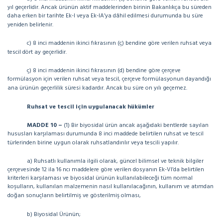
yıl geçerlidir. Ancak ürünün aktif maddelerinden birinin Bakanlıkça bu süreden
daha erken bir tarihte Ek-I veya Ek-IA’ya dâhil edilmesi durumunda bu süre
yeniden belirlenir.
c) 8 inci maddenin ikinci fıkrasının (ç) bendine göre verilen ruhsat veya
tescil dört ay geçerlidir.
ç) 8 inci maddenin ikinci fıkrasının (d) bendine göre çerçeve
formülasyon için verilen ruhsat veya tescil, çerçeve formülasyonun dayandığı
ana ürünün geçerlilik süresi kadardır. Ancak bu süre on yılı geçemez.
Ruhsat ve tescil için uygulanacak hükümler
MADDE 10 –
(1) Bir biyosidal ürün ancak aşağıdaki bentlerde sayılan
hususları karşılaması durumunda 8 inci maddede belirtilen ruhsat ve tescil
türlerinden birine uygun olarak ruhsatlandırılır veya tescili yapılır.
a) Ruhsatlı kullanımla ilgili olarak, güncel bilimsel ve teknik bilgiler
çerçevesinde 12 ila 16 ncı maddelere göre verilen dosyanın Ek-VI’da belirtilen
kriterleri karşılaması ve biyosidal ürünün kullanılabileceği tüm normal
koşulların, kullanılan malzemenin nasıl kullanılacağının, kullanım ve atımdan
doğan sonuçların belirtilmiş ve gösterilmiş olması,
b) Biyosidal Ürünün;