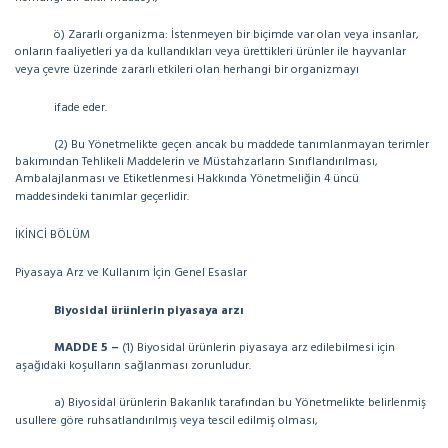
ö) Zararlı organizma: İstenmeyen bir biçimde var olan veya insanlar,
onların faaliyetleri ya da kullandıkları veya ürettikleri ürünler ile hayvanlar
veya çevre üzerinde zararlı etkileri olan herhangi bir organizmayı
ifade eder.
(2) Bu Yönetmelikte geçen ancak bu maddede tanımlanmayan terimler
bakımından Tehlikeli Maddelerin ve Müstahzarların Sınıflandırılması,
Ambalajlanması ve Etiketlenmesi Hakkında Yönetmeliğin 4 üncü
maddesindeki tanımlar geçerlidir.
İKİNCİ BÖLÜM
Piyasaya Arz ve Kullanım İçin Genel Esaslar
Biyosidal ürünlerin piyasaya arzı
MADDE 5 –
(1) Biyosidal ürünlerin piyasaya arz edilebilmesi için
aşağıdaki koşulların sağlanması zorunludur.
a) Biyosidal ürünlerin Bakanlık tarafından bu Yönetmelikte belirlenmiş
usullere göre ruhsatlandırılmış veya tescil edilmiş olması,