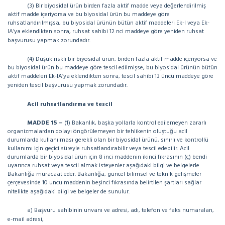
(3) Bir biyosidal ürün birden fazla aktif madde veya değerlendirilmiş
aktif madde içeriyorsa ve bu biyosidal ürün bu maddeye göre
ruhsatlandırılmışsa, bu biyosidal ürünün bütün aktif maddeleri Ek-I veya Ek-
IA’ya eklendikten sonra, ruhsat sahibi 12 nci maddeye göre yeniden ruhsat
başvurusu yapmak zorundadır.
(4) Düşük riskli bir biyosidal ürün, birden fazla aktif madde içeriyorsa ve
bu biyosidal ürün bu maddeye göre tescil edilmişse, bu biyosidal ürünün bütün
aktif maddeleri Ek-IA’ya eklendikten sonra, tescil sahibi 13 üncü maddeye göre
yeniden tescil başvurusu yapmak zorundadır.
Acil ruhsatlandırma ve tescil
MADDE 15 –
(1) Bakanlık, başka yollarla kontrol edilemeyen zararlı
organizmalardan dolayı öngörülemeyen bir tehlikenin oluştuğu acil
durumlarda kullanılması gerekli olan bir biyosidal ürünü, sınırlı ve kontrollü
kullanımı için geçici süreyle ruhsatlandırabilir veya tescil edebilir. Acil
durumlarda bir biyosidal ürün için 8 inci maddenin ikinci fıkrasının (ç) bendi
uyarınca ruhsat veya tescil almak isteyenler aşağıdaki bilgi ve belgelerle
Bakanlığa müracaat eder. Bakanlığa, güncel bilimsel ve teknik gelişmeler
çerçevesinde 10 uncu maddenin beşinci fıkrasında belirtilen şartları sağlar
nitelikte aşağıdaki bilgi ve belgeler de sunulur.
a) Başvuru sahibinin unvanı ve adresi, adı, telefon ve faks numaraları,
e-mail adresi,