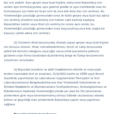
kez izin alabilir. Aynı gerçek veya tüzel kişilere, daha önce Bakanlıkça izin
verilen aynı formülasyonda, aynı galenik şekilde ve aynı özelliklerde olan bir
formülasyon için farklı bir ticari isim ile olsa bile ikinci kez izin verilmez. Bu
Yönetmeliğin yürürlüğe girmesinden önce iki farklı gerçek veya tüzel kişi adına
izin verilmiş ürünlerin kazanılmış izin hakları saklı kalmak kaydıyla;
Bakanlıktan üretim veya ithal izni verilmiş bir ürüne aynı isimle, bu
Yönetmeliğin yürürlüğe girmesinden önce başvurulmuş olsa bile, başka bir
başvuru sahibi adına izin verilmez.
(2) Ürünlerin ithali durumunda, ithalatı yapan gerçek veya tüzel kişinin
söz konusu ürünün
ithali, ruhsatlandırılması, tescili ve satışı konusunda
yetkili tek temsilci olduğunu veya eğer varsa ortak pazarlama yetkisini
gösteren orijin firma tarafından düzenlenmiş belge ile Türkçe tercümesinin
sunulması zorunludur.
(3) Biyosidal ürünlerin ve aktif maddelerinin etkinlik ve maruziyet
testleri haricindeki test ve analizleri, 25/6/2002 tarihli ve 24796 sayılı Resmî
Gazete’de yayımlanan İyi Laboratuvar Uygulamaları Prensipleri ve Test
Laboratuvarlarının Belgelendirilmesine Dair Yönetmelik hükümlerine ve
Tehlikeli Maddelerin ve Müstahzarların Sınıflandırılması, Ambalajlanması ve
Etiketlenmesi Hakkında Yönetmeliğin ekinde yer alan Ek-3’te tanımlanan
yöntemlere göre veya tanımlanmamış olması hâlinde uluslararası alanda
bilinen ve geçerliliği olan yöntemlerle Bakanlıkça yapılır veya yapılması
sağlanır.