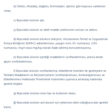
b) Üretici, ithalatçı, dağıtıcı, formülatör, işlemci gibi başvuru sahibinin
sıfatı,
c) Biyosidal ürünün adı,
ç) Biyosidal ürünün ve aktif madde üreticisinin unvanı ve adresi,
d) Biyosidal ürünün eksiksiz bileşimi, Uluslararası Temel ve Uygulamalı
Kimya Birliğinin (IUPAC) adlandırması, yaygın ismi, EC numarası, CAS
numarası, mg/l veya mg/kg olarak ifade edilmiş konsantrasyonu,
e) Biyosidal ürünün içerdiği maddelerin sınıflandırması, yoksa kendi
geçici sınıflandırması,
f) Biyosidal ürünün sınıflandırma, etiketleme önerileri ile gerekçeleri ve
Tehlikeli Maddelerin ve Müstahzarların Sınıflandırılması, Ambalajlanması ve
Etiketlenmesi Hakkında Yönetmelik hükümleri uyarınca ambalaj hakkında
gerekli bilgiler,
g) Biyosidal ürünün ürün tipi ve kullanım alanı,
ğ) Biyosidal ürünün acil durum için yeterince etkin olduğuna dair gerekli
kanıt,