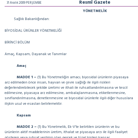
Resmî Gazete
31 Aralık 2009 PERŞEMBE
YÖNETMELİK
Sağlık Bakanlığından:
BİYOSİDAL ÜRÜNLER YÖNETMELİĞİ
BİRİNCİ BÖLÜM
Amaç, Kapsam, Dayanak ve Tanımlar
Amaç
MADDE 1 –
(1) Bu Yönetmeliğin amacı; biyosidal ürünlerin piyasaya
arz edilmeden önce insan, hayvan ve çevre sağlığı ile ilgili riskleri
değerlendirebilecek şekilde üretimi ve ithali ile ruhsatlandırılmasına ve tescil
edilmesine, piyasaya arz edilmesine, ambalajlanmasına, etiketlenmesine,
sınıflandırılmasına, denetlenmesine ve biyosidal ürünlerle ilgili diğer hususlara
ilişkin usul ve esasları belirlemektir.
Kapsam
MADDE 2 –
(1) Bu Yönetmelik, Ek-V’te belirtilen ürünlerin ve bu
ürünlerin aktif maddelerinin üretim, ithalat ve piyasaya arzı ile ilgili faaliyet
gösteren veya ruhsat verilmiş olan gerçek ve tüzel kişileri kapsar.