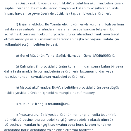
e) Düşük riskli biyosidal ürün: Ek-IA’da belirtilen aktif maddeleri içeren,
şüpheli herhangi bir madde barındırmayan ve kullanım koşulları dâhilinde
insan, hayvan ve çevre üzerinde düşük risk taşıyan biyosidal ürünleri,
f) Erişim mektubu: Bu Yönetmelik hükümleriyle korunan, ilgili verilerin
sahibi veya sahipleri tarafından imzalanan ve söz konusu bilgilerin bu
Yönetmelik çerçevesindeki bir biyosidal ürünü ruhsatlandırmak veya tescil
etmek amacıyla yetkili makamlar tarafından başka bir başvuru sahibi için
kullanılabileceğini belirten belgeyi,
g) Genel Müdürlük: Temel Sağlık Hizmetleri Genel Müdürlüğünü,
ğ) Kalıntılar: Bir biyosidal ürünün kullanımından sonra kalan bir veya
daha fazla madde ile bu maddelerin ve ürünlerin bozunumundan veya
reaksiyonundan kaynaklanan maddeleri ve ürünleri,
h) Mevcut aktif madde: Ek-A’da belirtilen biyosidal ürün veya düşük
riskli biyosidal ürünlerin içindeki herhangi bir aktif maddeyi,
ı) Müdürlük: İl sağlık müdürlüğünü,
i) Piyasaya arz: Bir biyosidal ürünün herhangi bir yolla tedarikini,
gümrük bölgesine ithalatı, bedel karşılığı veya bedelsiz olarak gümrük
bölgesinden yapılan her çeşit sevkıyatını veya bunu izleyen konsinye
depolama hariç, depolama ya da elden çıkarma faaliyetini,