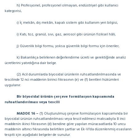
h) Profesyonel, profesyonel olmayan, endüstriyel gibi kullanıcı
kategorisi,
ı) İç mekân, dış mekân, kapalı sistem gibi kullanım yeri bilgisi,
i) Katı, toz, granül, sıvı, gaz, aerosol gibi ürünün fiziksel hâli,
j) Güvenlik bilgi formu, yoksa güvenlik bilgi formu için öneriler,
k) Bakanlıkça belirlenen değerlendirme ücreti ve gerektiğinde analiz
ücretlerini yatırdığına dair belge.
(2) Acil durumlarda biyosidal ürünlerin ruhsatlandırılmasında ve
tescilinde 12 nci maddenin birinci fıkrasının (e) ve (f) bentleri hükümleri
uygulanır.
Bir biyosidal ürünün çerçeve formülasyon kapsamında
ruhsatlandırılması veya tescili
MADDE 16 –
(1) Oluşturulmuş çerçeve formülasyon kapsamında bir
biyosidal ürünün ruhsatlandırılması veya tescil edilmesi maksadıyla 8 inci
maddenin ikinci fıkrasının (d) bendine göre yapılan müracaatlarda 10 uncu
maddenin altıncı fıkrasında belirtilen şartlar ve Ek-VI’da düzenlenmiş esasların
tespiti için aşağıdaki belgeler de sunulur.