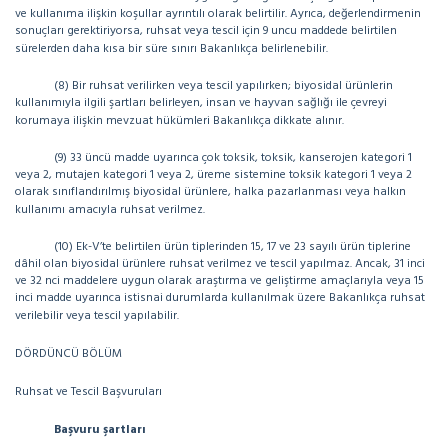
ve kullanıma ilişkin koşullar ayrıntılı olarak belirtilir. Ayrıca, değerlendirmenin
sonuçları gerektiriyorsa, ruhsat veya tescil için 9 uncu maddede belirtilen
sürelerden daha kısa bir süre sınırı Bakanlıkça belirlenebilir.
(8) Bir ruhsat verilirken veya tescil yapılırken; biyosidal ürünlerin
kullanımıyla ilgili şartları belirleyen, insan ve hayvan sağlığı ile çevreyi
korumaya ilişkin mevzuat hükümleri Bakanlıkça dikkate alınır.
(9) 33 üncü madde uyarınca çok toksik, toksik, kanserojen kategori 1
veya 2, mutajen kategori 1 veya 2, üreme sistemine toksik kategori 1 veya 2
olarak sınıflandırılmış biyosidal ürünlere, halka pazarlanması veya halkın
kullanımı amacıyla ruhsat verilmez.
(10) Ek-V’te belirtilen ürün tiplerinden 15, 17 ve 23 sayılı ürün tiplerine
dâhil olan biyosidal ürünlere ruhsat verilmez ve tescil yapılmaz. Ancak, 31 inci
ve 32 nci maddelere uygun olarak araştırma ve geliştirme amaçlarıyla veya 15
inci madde uyarınca istisnai durumlarda kullanılmak üzere Bakanlıkça ruhsat
verilebilir veya tescil yapılabilir.
DÖRDÜNCÜ BÖLÜM
Ruhsat ve Tescil Başvuruları
Başvuru şartları