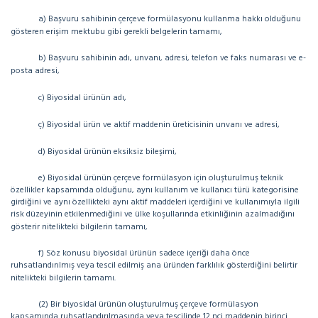
a) Başvuru sahibinin çerçeve formülasyonu kullanma hakkı olduğunu
gösteren erişim mektubu gibi gerekli belgelerin tamamı,
b) Başvuru sahibinin adı, unvanı, adresi, telefon ve faks numarası ve e-
posta adresi,
c) Biyosidal ürünün adı,
ç) Biyosidal ürün ve aktif maddenin üreticisinin unvanı ve adresi,
d) Biyosidal ürünün eksiksiz bileşimi,
e) Biyosidal ürünün çerçeve formülasyon için oluşturulmuş teknik
özellikler kapsamında olduğunu, aynı kullanım ve kullanıcı türü kategorisine
girdiğini ve aynı özellikteki aynı aktif maddeleri içerdiğini ve kullanımıyla ilgili
risk düzeyinin etkilenmediğini ve ülke koşullarında etkinliğinin azalmadığını
gösterir nitelikteki bilgilerin tamamı,
f) Söz konusu biyosidal ürünün sadece içeriği daha önce
ruhsatlandırılmış veya tescil edilmiş ana üründen farklılık gösterdiğini belirtir
nitelikteki bilgilerin tamamı.
(2) Bir biyosidal ürünün oluşturulmuş çerçeve formülasyon
kapsamında ruhsatlandırılmasında veya tescilinde 12 nci maddenin birinci