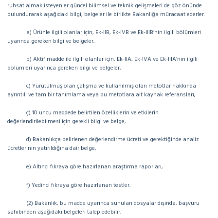
ruhsat almak isteyenler güncel bilimsel ve teknik gelişmeleri de göz önünde
bulundurarak aşağıdaki bilgi, belgeler ile birlikte Bakanlığa müracaat ederler.
a) Ürünle ilgili olanlar için, Ek-IIB, Ek-IVB ve Ek-IIIB’nin ilgili bölümleri
uyarınca gereken bilgi ve belgeler,
b) Aktif madde ile ilgili olanlar için, Ek-IIA, Ek-IVA ve Ek-IIIA’nın ilgili
bölümleri uyarınca gereken bilgi ve belgeler,
c) Yürütülmüş olan çalışma ve kullanılmış olan metotlar hakkında
ayrıntılı ve tam bir tanımlama veya bu metotlara ait kaynak referansları,
ç) 10 uncu maddede belirtilen özelliklerin ve etkilerin
değerlendirilebilmesi için gerekli bilgi ve belge,
d) Bakanlıkça belirlenen değerlendirme ücreti ve gerektiğinde analiz
ücretlerinin yatırıldığına dair belge,
e) Altıncı fıkraya göre hazırlanan araştırma raporları,
f) Yedinci fıkraya göre hazırlanan testler.
(2) Bakanlık, bu madde uyarınca sunulan dosyalar dışında, başvuru
sahibinden aşağıdaki belgeleri talep edebilir.