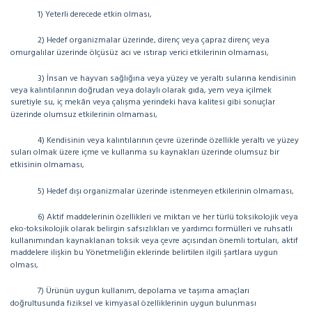
1) Yeterli derecede etkin olması,
2) Hedef organizmalar üzerinde, direnç veya çapraz direnç veya
omurgalılar üzerinde ölçüsüz acı ve ıstırap verici etkilerinin olmaması,
3) İnsan ve hayvan sağlığına veya yüzey ve yeraltı sularına kendisinin
veya kalıntılarının doğrudan veya dolaylı olarak gıda, yem veya içilmek
suretiyle su, iç mekân veya çalışma yerindeki hava kalitesi gibi sonuçlar
üzerinde olumsuz etkilerinin olmaması,
4) Kendisinin veya kalıntılarının çevre üzerinde özellikle yeraltı ve yüzey
suları olmak üzere içme ve kullanma su kaynakları üzerinde olumsuz bir
etkisinin olmaması,
5) Hedef dışı organizmalar üzerinde istenmeyen etkilerinin olmaması,
6) Aktif maddelerinin özellikleri ve miktarı ve her türlü toksikolojik veya
eko-toksikolojik olarak belirgin safsızlıkları ve yardımcı formülleri ve ruhsatlı
kullanımından kaynaklanan toksik veya çevre açısından önemli tortuları, aktif
maddelere ilişkin bu Yönetmeliğin eklerinde belirtilen ilgili şartlara uygun
olması,
7) Ürünün uygun kullanım, depolama ve taşıma amaçları
doğrultusunda fiziksel ve kimyasal özelliklerinin uygun bulunması