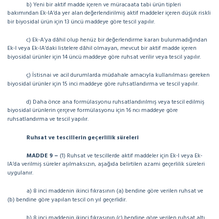
b) Yeni bir aktif madde içeren ve müracaata tabi ürün tipleri
bakımından Ek-IA’da yer alan değerlendirilmiş aktif maddeler içeren düşük riskli
bir biyosidal ürün için 13 üncü maddeye göre tescil yapılır.
c) Ek-A’ya dâhil olup henüz bir değerlendirme kararı bulunmadığından
Ek-I veya Ek-IA’daki listelere dâhil olmayan, mevcut bir aktif madde içeren
biyosidal ürünler için 14 üncü maddeye göre ruhsat verilir veya tescil yapılır.
ç) İstisnai ve acil durumlarda müdahale amacıyla kullanılması gereken
biyosidal ürünler için 15 inci maddeye göre ruhsatlandırma ve tescil yapılır.
d) Daha önce ana formülasyonu ruhsatlandırılmış veya tescil edilmiş
biyosidal ürünlerin çerçeve formülasyonu için 16 ncı maddeye göre
ruhsatlandırma ve tescil yapılır.
Ruhsat ve tescillerin geçerlilik süreleri
MADDE 9 –
(1) Ruhsat ve tescillerde aktif maddeler için Ek-I veya Ek-
IA’da verilmiş süreler aşılmaksızın, aşağıda belirtilen azami geçerlilik süreleri
uygulanır.
a) 8 inci maddenin ikinci fıkrasının (a) bendine göre verilen ruhsat ve
(b) bendine göre yapılan tescil on yıl geçerlidir.
b) 8 inci maddenin ikinci fıkrasının (c) bendine göre verilen ruhsat altı