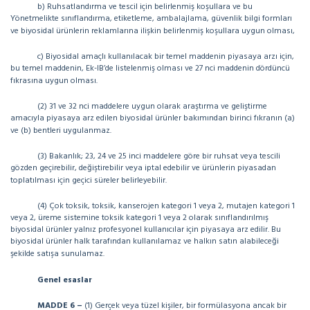
b) Ruhsatlandırma ve tescil için belirlenmiş koşullara ve bu
Yönetmelikte sınıflandırma, etiketleme, ambalajlama, güvenlik bilgi formları
ve biyosidal ürünlerin reklamlarına ilişkin belirlenmiş koşullara uygun olması,
c) Biyosidal amaçlı kullanılacak bir temel maddenin piyasaya arzı için,
bu temel maddenin, Ek-IB’de listelenmiş olması ve 27 nci maddenin dördüncü
fıkrasına uygun olması.
(2) 31 ve 32 nci maddelere uygun olarak araştırma ve geliştirme
amacıyla piyasaya arz edilen biyosidal ürünler bakımından birinci fıkranın (a)
ve (b) bentleri uygulanmaz.
(3) Bakanlık; 23, 24 ve 25 inci maddelere göre bir ruhsat veya tescili
gözden geçirebilir, değiştirebilir veya iptal edebilir ve ürünlerin piyasadan
toplatılması için geçici süreler belirleyebilir.
(4) Çok toksik, toksik, kanserojen kategori 1 veya 2, mutajen kategori 1
veya 2, üreme sistemine toksik kategori 1 veya 2 olarak sınıflandırılmış
biyosidal ürünler yalnız profesyonel kullanıcılar için piyasaya arz edilir. Bu
biyosidal ürünler halk tarafından kullanılamaz ve halkın satın alabileceği
şekilde satışa sunulamaz.
Genel esaslar
MADDE 6 –
(1) Gerçek veya tüzel kişiler, bir formülasyona ancak bir