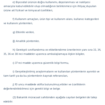
e) Biyosidal ürünün doğru kullanımı, depolanması ve nakliyesi
amacıyla kabul edilebilir olup olmadığının belirlenmesi için ihtiyaç duyulan
ürüne ait fiziksel ve kimyasal özellikleri,
f) Kullanım amaçları, ürün tipi ve kullanım alanı, kullanıcı kategorileri
ve kullanım yöntemleri,
g) Etkinlik verileri,
ğ) Analitik yöntemler,
h) Gerekçeli sınıflandırma ve etiketlendirme önerilerinin yanı sıra 33, 34,
35, 36 ve 38 inci maddeler uyarınca ambalajlamaya ilişkin bilgiler,
ı) 37 nci madde uyarınca güvenlik bilgi formu,
i) Gerçekleştirilmiş araştırmaların ve kullanılan yöntemlerin ayrıntılı ve
tam tarifi ya da bu yöntemlerin kaynak referansları,
j) 10 uncu maddede atıfta bulunulmuş etkiler ve özelliklerin
değerlendirilebilmesi için gerekli bilgi ve belge.
(2) Bakanlık müracaat sahibinden aşağıda sayılan belgeleri de talep
edebilir.