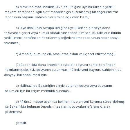
a) Mevcut olması hâlinde, Avrupa Birliğine üye bir ülkenin yetkili
makamı tarafından ilgili aktif maddeler için düzenlenmiş bir değerlendirme
raporunun başvuru sahibinin erişimine açık olan kısmı,
b) Biyosidal ürün Avrupa Birliğine üye ülkelerin biri veya daha
fazlasında geçici veya sürekli olarak ruhsatlandırılmışsa, bu ülkelerin birinin
yetkili mercii tarafından hazırlanmış değerlendirme raporunun noter onaylı
tercümesi,
c) Ambalaj numuneleri, broşür taslakları ve üç adet etiket örneği.
(3) Bakanlıkta daha önceden başka bir başvuru sahibi tarafından
hazırlanmış eksiksiz dosyanın bulunması hâlinde yeni başvuru sahibinin bu
dosyayı kullanabilmesi için;
a) Hâlihazırda Bakanlığın elinde bulunan dosya veya dosyanın
bölümleri için bir erişim mektubu sunması,
b) 44 üncü madde uyarınca belirlenmiş olan veri koruma süresi dolmuş
ise Bakanlıkta bulunan önceden hazırlamış dosyaları referans olarak
göstermesi
gerekir.