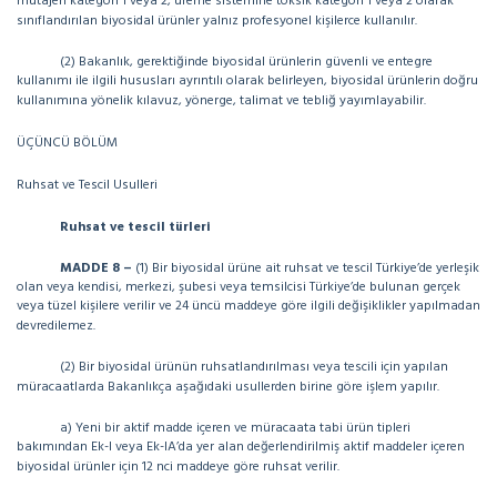
mutajen kategori 1 veya 2, üreme sistemine toksik kategori 1 veya 2 olarak
sınıflandırılan biyosidal ürünler yalnız profesyonel kişilerce kullanılır.
(2) Bakanlık, gerektiğinde biyosidal ürünlerin güvenli ve entegre
kullanımı ile ilgili hususları ayrıntılı olarak belirleyen, biyosidal ürünlerin doğru
kullanımına yönelik kılavuz, yönerge, talimat ve tebliğ yayımlayabilir.
ÜÇÜNCÜ BÖLÜM
Ruhsat ve Tescil Usulleri
Ruhsat ve tescil türleri
MADDE 8 –
(1) Bir biyosidal ürüne ait ruhsat ve tescil Türkiye’de yerleşik
olan veya kendisi, merkezi, şubesi veya temsilcisi Türkiye’de bulunan gerçek
veya tüzel kişilere verilir ve 24 üncü maddeye göre ilgili değişiklikler yapılmadan
devredilemez.
(2) Bir biyosidal ürünün ruhsatlandırılması veya tescili için yapılan
müracaatlarda Bakanlıkça aşağıdaki usullerden birine göre işlem yapılır.
a) Yeni bir aktif madde içeren ve müracaata tabi ürün tipleri
bakımından Ek-I veya Ek-IA’da yer alan değerlendirilmiş aktif maddeler içeren
biyosidal ürünler için 12 nci maddeye göre ruhsat verilir.