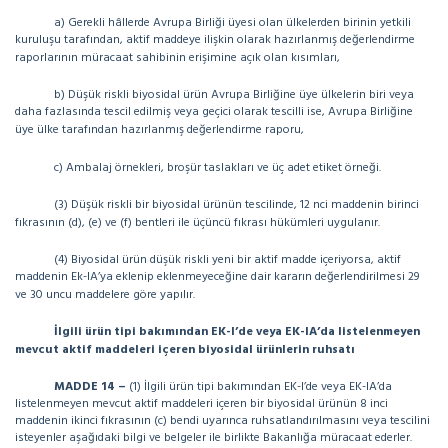
a) Gerekli hâllerde Avrupa Birliği üyesi olan ülkelerden birinin yetkili
kuruluşu tarafından, aktif maddeye ilişkin olarak hazırlanmış değerlendirme
raporlarının müracaat sahibinin erişimine açık olan kısımları,
b) Düşük riskli biyosidal ürün Avrupa Birliğine üye ülkelerin biri veya
daha fazlasında tescil edilmiş veya geçici olarak tescilli ise, Avrupa Birliğine
üye ülke tarafından hazırlanmış değerlendirme raporu,
c) Ambalaj örnekleri, broşür taslakları ve üç adet etiket örneği.
(3) Düşük riskli bir biyosidal ürünün tescilinde, 12 nci maddenin birinci
fıkrasının (d), (e) ve (f) bentleri ile üçüncü fıkrası hükümleri uygulanır.
(4) Biyosidal ürün düşük riskli yeni bir aktif madde içeriyorsa, aktif
maddenin Ek-IA’ya eklenip eklenmeyeceğine dair kararın değerlendirilmesi 29
ve 30 uncu maddelere göre yapılır.
İlgili ürün tipi bakımından EK-I’de veya EK-IA’da listelenmeyen
mevcut aktif maddeleri içeren biyosidal ürünlerin ruhsatı
MADDE 14 –
(1) İlgili ürün tipi bakımından EK-I’de veya EK-IA’da
listelenmeyen mevcut aktif maddeleri içeren bir biyosidal ürünün 8 inci
maddenin ikinci fıkrasının (c) bendi uyarınca ruhsatlandırılmasını veya tescilini
isteyenler aşağıdaki bilgi ve belgeler ile birlikte Bakanlığa müracaat ederler.