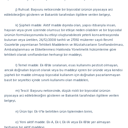
j) Ruhsat: Başvuru neticesinde bir biyosidal ürünün piyasaya arz
edilebileceğini gösteren ve Bakanlık tarafından ilgililere verilen belgeyi,
k) Şüpheli madde: Aktif madde dışında olan, yapısı itibarıyla insan,
hayvan veya çevre üzerinde olumsuz bir etkiye neden olabilen ve bir biyosidal
ürünün formülasyonunda bu etkiyi oluşturabilecek yeterli konsantrasyonda
bulunan veya üretilen, 26/12/2008 tarihli ve 27092 mükerrer sayılı Resmî
Gazete’de yayımlanan Tehlikeli Maddelerin ve Müstahzarların Sınıflandırılması,
Ambalajlanması ve Etiketlenmesi Hakkında Yönetmelik hükümlerine göre
tehlikeli olarak sınıflandırılan herhangi bir maddeyi,
l) Temel madde: Ek-IB’de sıralanan, esas kullanımı pestisit olmayan,
ancak doğrudan biyosit olarak veya bu maddeyi içeren bir üründe veya kendisi
şüpheli bir madde olmayıp biyosidal kullanım için doğrudan pazarlanmayan
basit bir seyreltici içinde sınırlı kullanımı olan maddeleri,
m) Tescil: Başvuru neticesinde, düşük riskli bir biyosidal ürünün
piyasaya arz edilebileceğini gösteren ve Bakanlık tarafından ilgililere verilen
belgeyi,
n) Ürün tipi: Ek-V’te belirtilen ürün tiplerinden birini,
o) Yeni aktif madde: Ek-A, Ek-I, Ek-IA veya Ek-IB’de yer almayan
herhangi bir aktif maddeyi,