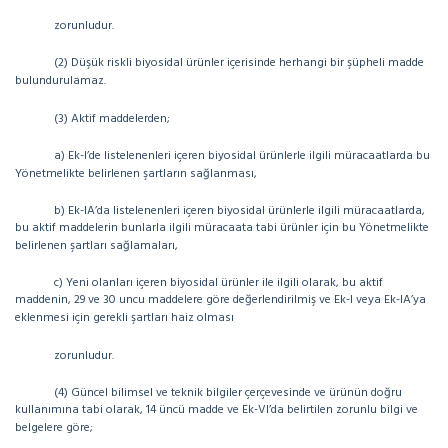
zorunludur.
(2) Düşük riskli biyosidal ürünler içerisinde herhangi bir şüpheli madde
bulundurulamaz.
(3) Aktif maddelerden;
a) Ek-I’de listelenenleri içeren biyosidal ürünlerle ilgili müracaatlarda bu
Yönetmelikte belirlenen şartların sağlanması,
b) Ek-IA’da listelenenleri içeren biyosidal ürünlerle ilgili müracaatlarda,
bu aktif maddelerin bunlarla ilgili müracaata tabi ürünler için bu Yönetmelikte
belirlenen şartları sağlamaları,
c) Yeni olanları içeren biyosidal ürünler ile ilgili olarak, bu aktif
maddenin, 29 ve 30 uncu maddelere göre değerlendirilmiş ve Ek-I veya Ek-IA’ya
eklenmesi için gerekli şartları haiz olması
zorunludur.
(4) Güncel bilimsel ve teknik bilgiler çerçevesinde ve ürünün doğru
kullanımına tabi olarak, 14 üncü madde ve Ek-VI’da belirtilen zorunlu bilgi ve
belgelere göre;