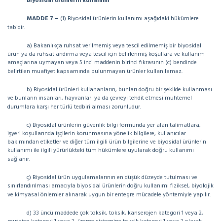
Biyosidal ürünlerin kullanımı
MADDE 7 –
(1) Biyosidal ürünlerin kullanımı aşağıdaki hükümlere
tabidir.
a) Bakanlıkça ruhsat verilmemiş veya tescil edilmemiş bir biyosidal
ürün ya da ruhsatlandırma veya tescil için belirlenmiş koşullara ve kullanım
amaçlarına uymayan veya 5 inci maddenin birinci fıkrasının (c) bendinde
belirtilen muafiyet kapsamında bulunmayan ürünler kullanılamaz.
b) Biyosidal ürünleri kullananların, bunları doğru bir şekilde kullanması
ve bunların insanları, hayvanları ya da çevreyi tehdit etmesi muhtemel
durumlara karşı her türlü tedbiri alması zorunludur.
c) Biyosidal ürünlerin güvenlik bilgi formunda yer alan talimatlara,
işyeri koşullarında işçilerin korunmasına yönelik bilgilere, kullanıcılar
bakımından etiketler ve diğer tüm ilgili ürün bilgilerine ve biyosidal ürünlerin
kullanımı ile ilgili yürürlükteki tüm hükümlere uyularak doğru kullanımı
sağlanır.
ç) Biyosidal ürün uygulamalarının en düşük düzeyde tutulması ve
sınırlandırılması amacıyla biyosidal ürünlerin doğru kullanımı fiziksel, biyolojik
ve kimyasal önlemler alınarak uygun bir entegre mücadele yöntemiyle yapılır.
d) 33 üncü maddede çok toksik, toksik, kanserojen kategori 1 veya 2,