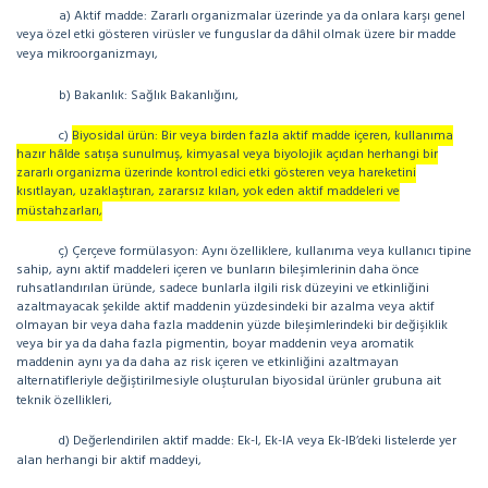
a) Aktif madde: Zararlı organizmalar üzerinde ya da onlara karşı genel
veya özel etki gösteren virüsler ve funguslar da dâhil olmak üzere bir madde
veya mikroorganizmayı,
b) Bakanlık: Sağlık Bakanlığını,
c)
Biyosidal ürün: Bir veya birden fazla aktif madde içeren, kullanıma
hazır hâlde satışa sunulmuş, kimyasal veya biyolojik açıdan herhangi bir
zararlı organizma üzerinde kontrol edici etki gösteren veya hareketini
kısıtlayan, uzaklaştıran, zararsız kılan, yok eden aktif maddeleri ve
müstahzarları,
ç) Çerçeve formülasyon: Aynı özelliklere, kullanıma veya kullanıcı tipine
sahip, aynı aktif maddeleri içeren ve bunların bileşimlerinin daha önce
ruhsatlandırılan üründe, sadece bunlarla ilgili risk düzeyini ve etkinliğini
azaltmayacak şekilde aktif maddenin yüzdesindeki bir azalma veya aktif
olmayan bir veya daha fazla maddenin yüzde bileşimlerindeki bir değişiklik
veya bir ya da daha fazla pigmentin, boyar maddenin veya aromatik
maddenin aynı ya da daha az risk içeren ve etkinliğini azaltmayan
alternatifleriyle değiştirilmesiyle oluşturulan biyosidal ürünler grubuna ait
teknik özellikleri,
d) Değerlendirilen aktif madde: Ek-I, Ek-IA veya Ek-IB’deki listelerde yer
alan herhangi bir aktif maddeyi,