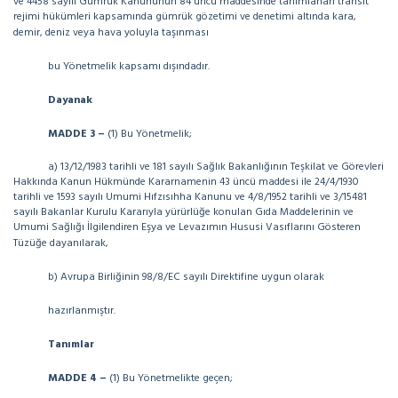
ve 4458 sayılı Gümrük Kanununun 84 üncü maddesinde tanımlanan transit
rejimi hükümleri kapsamında gümrük gözetimi ve denetimi altında kara,
demir, deniz veya hava yoluyla taşınması
bu Yönetmelik kapsamı dışındadır.
Dayanak
MADDE 3 –
(1) Bu Yönetmelik;
a) 13/12/1983 tarihli ve 181 sayılı Sağlık Bakanlığının Teşkilat ve Görevleri
Hakkında Kanun Hükmünde Kararnamenin 43 üncü maddesi ile 24/4/1930
tarihli ve 1593 sayılı Umumi Hıfzısıhha Kanunu ve 4/8/1952 tarihli ve 3/15481
sayılı Bakanlar Kurulu Kararıyla yürürlüğe konulan Gıda Maddelerinin ve
Umumi Sağlığı İlgilendiren Eşya ve Levazımın Hususi Vasıflarını Gösteren
Tüzüğe dayanılarak,
b) Avrupa Birliğinin 98/8/EC sayılı Direktifine uygun olarak
hazırlanmıştır.
Tanımlar
MADDE 4 –
(1) Bu Yönetmelikte geçen;