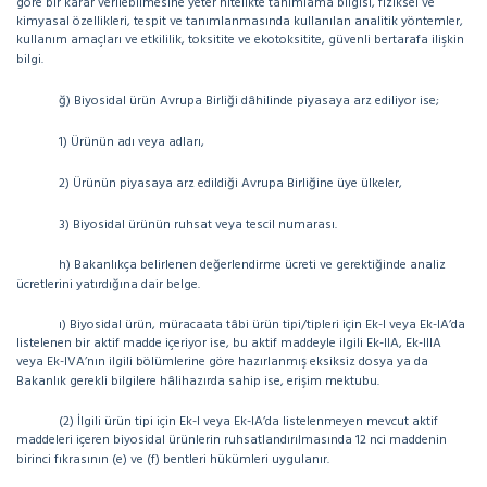
göre bir karar verilebilmesine yeter nitelikte tanımlama bilgisi, fiziksel ve
kimyasal özellikleri, tespit ve tanımlanmasında kullanılan analitik yöntemler,
kullanım amaçları ve etkililik, toksitite ve ekotoksitite, güvenli bertarafa ilişkin
bilgi.
ğ) Biyosidal ürün Avrupa Birliği dâhilinde piyasaya arz ediliyor ise;
1) Ürünün adı veya adları,
2) Ürünün piyasaya arz edildiği Avrupa Birliğine üye ülkeler,
3) Biyosidal ürünün ruhsat veya tescil numarası.
h) Bakanlıkça belirlenen değerlendirme ücreti ve gerektiğinde analiz
ücretlerini yatırdığına dair belge.
ı) Biyosidal ürün, müracaata tâbi ürün tipi/tipleri için Ek-I veya Ek-IA’da
listelenen bir aktif madde içeriyor ise, bu aktif maddeyle ilgili Ek-IIA, Ek-IIIA
veya Ek-IVA’nın ilgili bölümlerine göre hazırlanmış eksiksiz dosya ya da
Bakanlık gerekli bilgilere hâlihazırda sahip ise, erişim mektubu.
(2) İlgili ürün tipi için Ek-I veya Ek-IA’da listelenmeyen mevcut aktif
maddeleri içeren biyosidal ürünlerin ruhsatlandırılmasında 12 nci maddenin
birinci fıkrasının (e) ve (f) bentleri hükümleri uygulanır.