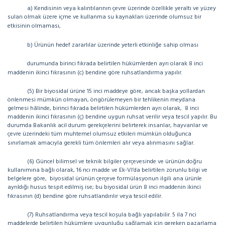
a) Kendisinin veya kalıntılarının çevre üzerinde özellikle yeraltı ve yüzey
suları olmak üzere içme ve kullanma su kaynakları üzerinde olumsuz bir
etkisinin olmaması,
b) Ürünün hedef zararlılar üzerinde yeterli etkinliğe sahip olması
durumunda birinci fıkrada belirtilen hükümlerden ayrı olarak 8 inci
maddenin ikinci fıkrasının (c) bendine göre ruhsatlandırma yapılır.
(5) Bir biyosidal ürüne 15 inci maddeye göre, ancak başka yollardan
önlenmesi mümkün olmayan, öngörülemeyen bir tehlikenin meydana
gelmesi hâlinde, birinci fıkrada belirtilen hükümlerden ayrı olarak,
8 inci
maddenin ikinci fıkrasının (ç) bendine uygun ruhsat verilir veya tescil yapılır. Bu
durumda Bakanlık acil durum gerekçelerini belirterek insanlar, hayvanlar ve
çevre üzerindeki tüm muhtemel olumsuz etkileri mümkün olduğunca
sınırlamak amacıyla gerekli tüm önlemleri alır veya alınmasını sağlar.
(6) Güncel bilimsel ve teknik bilgiler çerçevesinde ve ürünün doğru
kullanımına bağlı olarak, 16 ncı madde ve Ek-VI’da belirtilen zorunlu bilgi ve
belgelere göre,
biyosidal ürünün çerçeve formülasyonun ilgili ana ürünle
ayrıldığı husus tespit edilmiş ise; bu biyosidal ürün 8 inci maddenin ikinci
fıkrasının (d) bendine göre ruhsatlandırılır veya tescil edilir.
(7) Ruhsatlandırma veya tescil koşula bağlı yapılabilir. 5 ila 7 nci
maddelerde belirtilen hükümlere uygunluğu sağlamak için gereken pazarlama