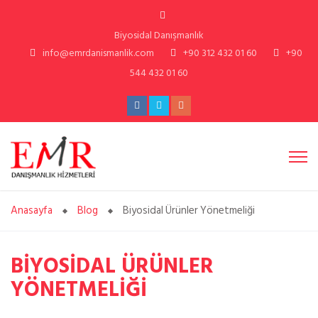
Biyosidal Danışmanlık
info@emrdanismanlik.com
+90 312 432 01 60
+90
544 432 01 60
Anasayfa
Blog
Biyosidal Ürünler Yönetmeliği
BİYOSİDAL ÜRÜNLER
YÖNETMELİĞİ